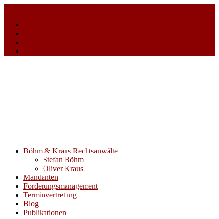
+49 221 5309 550
info@rae-bk.de
Hinweise
Datenschutzerklärung
Kontakt
Impressum
Böhm & Kraus Rechtsanwälte
Stefan Böhm
Oliver Kraus
Mandanten
Forderungsmanagement
Terminvertretung
Blog
Publikationen