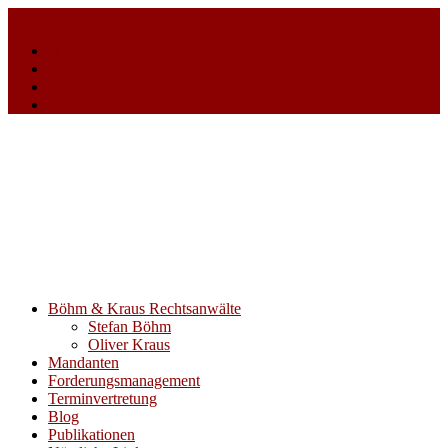
+49 221 5309 550
info@rae-bk.de
Hinweise
Datenschutzerklärung
Kontakt
Impressum
Böhm & Kraus Rechtsanwälte
Stefan Böhm
Oliver Kraus
Mandanten
Forderungsmanagement
Terminvertretung
Blog
Publikationen